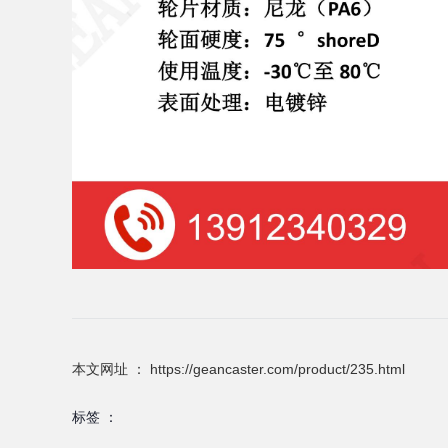
本文网址 ： https://geancaster.com/product/235.html
标签 ：