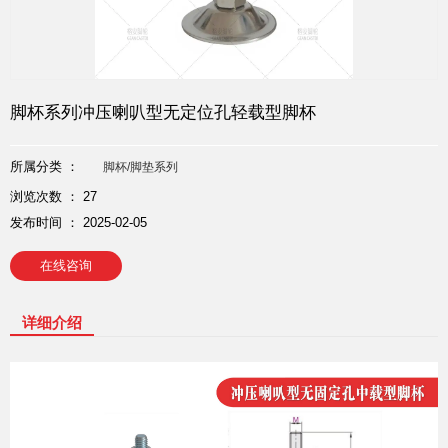
脚杯系列冲压喇叭型无定位孔轻载型脚杯
所属分类 ：
脚杯/脚垫系列
浏览次数 ：
27
发布时间 ： 2025-02-05
在线咨询
详细介绍