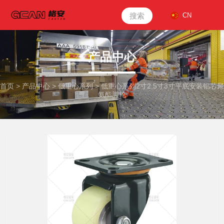
搜索
CN
产品中心
首页
>
产品中心
>
低重心系列
>
低重心系列2寸2.5寸3寸平底安装铝芯聚
氨酯脚轮