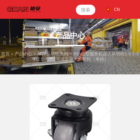
搜索
CN
产品中心
首页
>
产品中心
>
AGV从动轮系列
>
90A轻型服务机器人从动轮1.5寸/2
寸/2.5寸/3寸平底安装人造胶轮（单排）