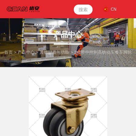
搜索
CN
产品中心
首页
>
产品中心
>
其他材质与功能
>
3寸带中控刹高铁动车餐车脚轮